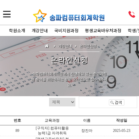
학원소개
개강안내
국비지원과정
평생교육바우처과정
학생/
개강안내
온라인신청
온라인신청
송파컴퓨터회계학원에서 진행하고 있는 훈련과정
에 참여를 희망하시는 분은 온라인으로 접수해주세
요.
번호
교육과정
이름
작성일
[구직자] 컴퓨터활용
89
장진아
2025-05-23
능력1급 자격취득