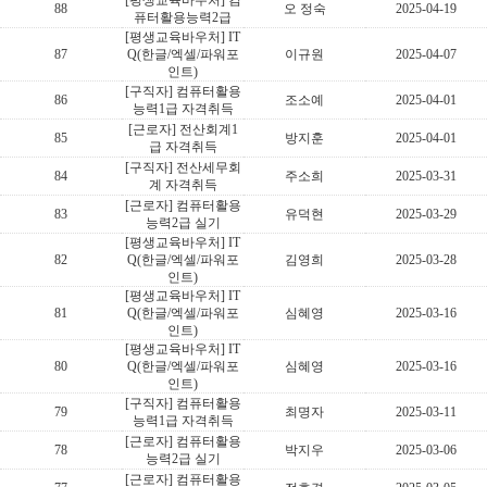
[평생교육바우처] 컴
88
오 정숙
2025-04-19
퓨터활용능력2급
[평생교육바우처] IT
87
Q(한글/엑셀/파워포
이규원
2025-04-07
인트)
[구직자] 컴퓨터활용
86
조소예
2025-04-01
능력1급 자격취득
[근로자] 전산회계1
85
방지훈
2025-04-01
급 자격취득
[구직자] 전산세무회
84
주소희
2025-03-31
계 자격취득
[근로자] 컴퓨터활용
83
유덕현
2025-03-29
능력2급 실기
[평생교육바우처] IT
82
Q(한글/엑셀/파워포
김영희
2025-03-28
인트)
[평생교육바우처] IT
81
Q(한글/엑셀/파워포
심혜영
2025-03-16
인트)
[평생교육바우처] IT
80
Q(한글/엑셀/파워포
심혜영
2025-03-16
인트)
[구직자] 컴퓨터활용
79
최명자
2025-03-11
능력1급 자격취득
[근로자] 컴퓨터활용
78
박지우
2025-03-06
능력2급 실기
[근로자] 컴퓨터활용