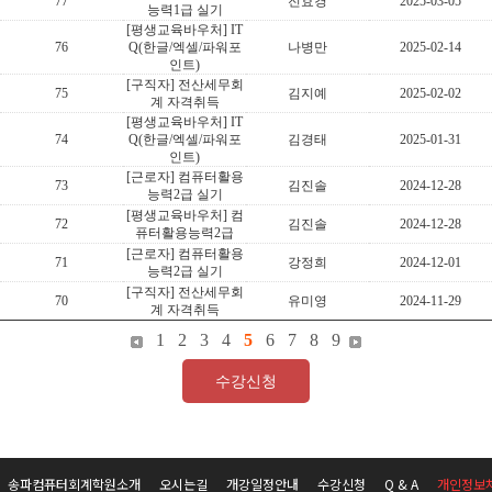
77
전효경
2025-03-05
능력1급 실기
[평생교육바우처] IT
76
Q(한글/엑셀/파워포
나병만
2025-02-14
인트)
[구직자] 전산세무회
75
김지예
2025-02-02
계 자격취득
[평생교육바우처] IT
74
Q(한글/엑셀/파워포
김경태
2025-01-31
인트)
[근로자] 컴퓨터활용
73
김진솔
2024-12-28
능력2급 실기
[평생교육바우처] 컴
72
김진솔
2024-12-28
퓨터활용능력2급
[근로자] 컴퓨터활용
71
강정희
2024-12-01
능력2급 실기
[구직자] 전산세무회
70
유미영
2024-11-29
계 자격취득
1
2
3
4
5
6
7
8
9
수강신청
송파컴퓨터회계학원소개
오시는길
개강일정안내
수강신청
Q & A
개인정보