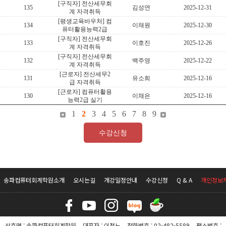
[구직자] 전산세무회
135
김성연
2025-12-31
계 자격취득
[평생교육바우처] 컴
134
이채원
2025-12-30
퓨터활용능력2급
[구직자] 전산세무회
133
이호진
2025-12-26
계 자격취득
[구직자] 전산세무회
132
백주영
2025-12-22
계 자격취득
[근로자] 전산세무2
131
유소희
2025-12-16
급 자격취득
[근로자] 컴퓨터활용
130
이채은
2025-12-16
능력2급 실기
1
2
3
4
5
6
7
8
9
수강신청
송파컴퓨터회계학원소개
오시는길
개강일정안내
수강신청
Q & A
개인정보
상호명 : 송파컴퓨터회계학원
대표자 : 이정노
전화번호 : 02-482-5589
팩스번호 :