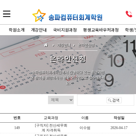
학원소개
개강안내
국비지원과정
평생교육바우처과정
학생/
개강안내
온라인신청
온라인신청
송파컴퓨터회계학원에서 진행하고 있는 훈련과정
에 참여를 희망하시는 분은 온라인으로 접수해주세
요.
번호
교육과정
이름
작성일
[구직자] 전산세무회
149
이수범
2026-04-17
계 자격취득