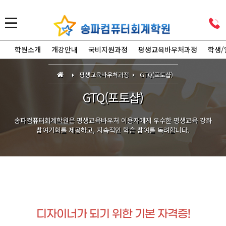
학원소개
개강안내
국비지원과정
평생교육바우처과정
학생/
평생교육바우처과정
GTQ(포토샵)
GTQ(포토샵)
송파컴퓨터회계학원은 평생교육바우처 이용자에게 우수한 평생교육 강좌
참여기회를 제공하고, 지속적인 학습 참여를 독려합니다.
디자이너가 되기 위한 기본 자격증!