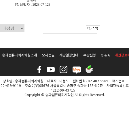
원에서 ..
작성일자 : 2023-07-12
[
]
송파컴퓨터회계학원소개
오시는길
개강일정안내
수강신청
Q & A
개인정보
상호명 : 송파컴퓨터회계학원
대표자 : 이정노
전화번호 : 02-482-5589
팩스번호 :
02-419-9119
주소 : (우)05676 서울특별시 송파구 송파동 195-6 2층
사업자등록번호
: 212-90-43715
Copyright © 송파컴퓨터회계학원 All Rights Reserved.