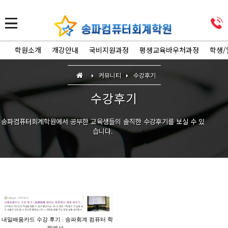
학원소개
개강안내
국비지원과정
평생교육바우처과정
학생/
커뮤니티
수강후기
수강후기
송파컴퓨터회계학원에서 공부한 교육생들의 솔직한 수강후기를 보실 수 있
습니다.
내일배움카드 수강 후기 : 송파회계 컴퓨터 학